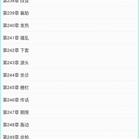
第238章 改良
第239章 襄助
第240章 发热
第241章 骚乱
第242章 下套
第243章 源头
第244章 坐诊
第245章 栅栏
第246章 传话
第247章 期限
第248章 轰动
第249章 丝帕