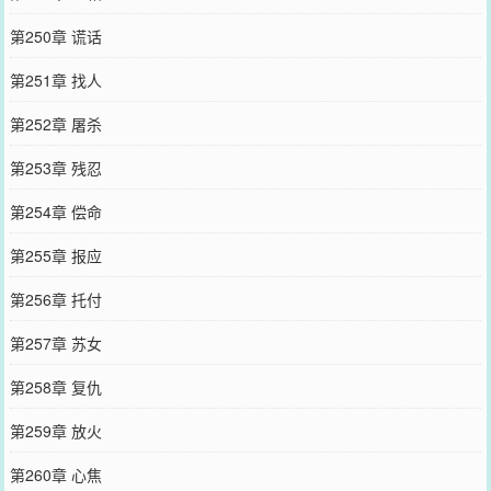
第250章 谎话
第251章 找人
第252章 屠杀
第253章 残忍
第254章 偿命
第255章 报应
第256章 托付
第257章 苏女
第258章 复仇
第259章 放火
第260章 心焦