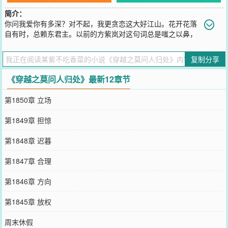
简介：
你问我爱你有多深？对不起，我更贪恋这大好江山。花开花落
自有时，总赖东君主。以前的方紫岚对这句词总是嗤之以鼻，
直到不靠谱的穿越发生在自己身上后，她还没来得及细品这句话的含
义，就先面临莎士比亚提出的经典难题：生存还是毁灭。这不是废话
复制分享
吗？当然选生存。然而好不容易玩命上位到公卿之高，一朝就体会了
什么叫从云端跌入尘泥。好一个总赖东君主，既然你们都是只爱江山
《穿越之莫问人归处》最新12章节
不爱美人的无情帝王，那就莫问小女子人归何处了。
您要是觉得《
穿越之莫问人归处
》还不错的话请不要忘记向您QQ群和
第1850章 立场
微博微信里的朋友推荐哦！
第1849章 担惊
第1848章 迟暮
第1847章 合理
第1846章 方向
第1845章 放权
周末休假