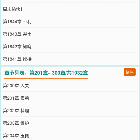
周末愉快！
第1844章 不利
第1843章 裂土
第1842章 知晓
第1841章 操持
章节列表，第201章~ 300章/共1932章
倒序
第200章 入关
第201章 表弟
第202章 料理
第203章 维护
第204章 玉佩