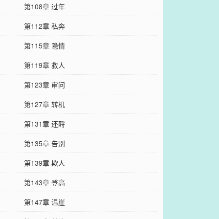
第108章 过年
第112章 私奔
第115章 隐情
第119章 救人
第123章 审问
第127章 转机
第131章 还酹
第135章 告别
第139章 欺人
第143章 登高
第147章 温崖