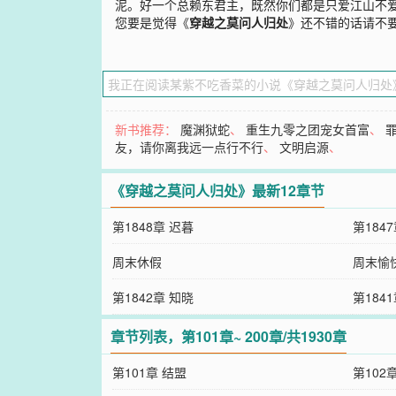
泥。好一个总赖东君主，既然你们都是只爱江山不
您要是觉得《
穿越之莫问人归处
》还不错的话请不
新书推荐：
魔渊狱蛇
、
重生九零之团宠女首富
、
友，请你离我远一点行不行
、
文明启源
、
《穿越之莫问人归处》最新12章节
第1848章 迟暮
第184
周末休假
周末愉
第1842章 知晓
第184
章节列表，第101章~ 200章/共1930章
第101章 结盟
第102