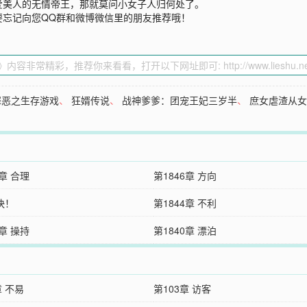
爱美人的无情帝王，那就莫问小女子人归何处了。
要忘记向您QQ群和微博微信里的朋友推荐哦！
罪恶之生存游戏
、
狂婿传说
、
战神爹爹：团宠王妃三岁半
、
庶女虐渣从
7章 合理
第1846章 方向
快！
第1844章 不利
1章 操持
第1840章 漂泊
章 不易
第103章 访客