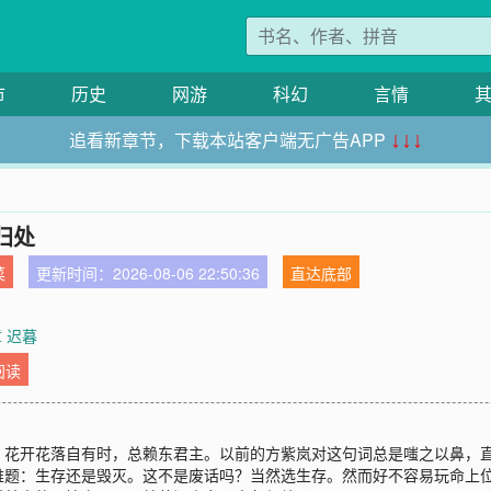
市
历史
网游
科幻
言情
追看新章节，下载本站客户端无广告APP
↓↓↓
归处
菜
更新时间：2026-08-06 22:50:36
直达底部
章 迟暮
阅读
。花开花落自有时，总赖东君主。以前的方紫岚对这句词总是嗤之以鼻，
难题：生存还是毁灭。这不是废话吗？当然选生存。然而好不容易玩命上