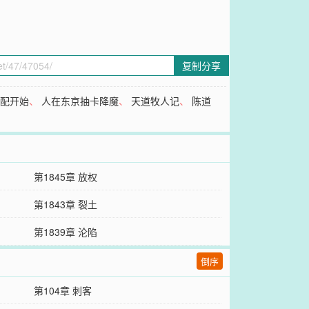
复制分享
女配开始
、
人在东京抽卡降魔
、
天道牧人记
、
陈道
第1845章 放权
第1843章 裂土
第1839章 沦陷
倒序
第104章 刺客