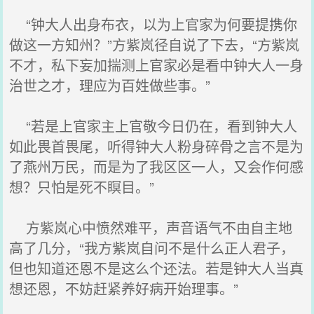
“钟大人出身布衣，以为上官家为何要提携你
做这一方知州？”方紫岚径自说了下去，“方紫岚
不才，私下妄加揣测上官家必是看中钟大人一身
治世之才，理应为百姓做些事。”
“若是上官家主上官敬今日仍在，看到钟大人
如此畏首畏尾，听得钟大人粉身碎骨之言不是为
了燕州万民，而是为了我区区一人，又会作何感
想？只怕是死不瞑目。”
方紫岚心中愤然难平，声音语气不由自主地
高了几分，“我方紫岚自问不是什么正人君子，
但也知道还恩不是这么个还法。若是钟大人当真
想还恩，不妨赶紧养好病开始理事。”