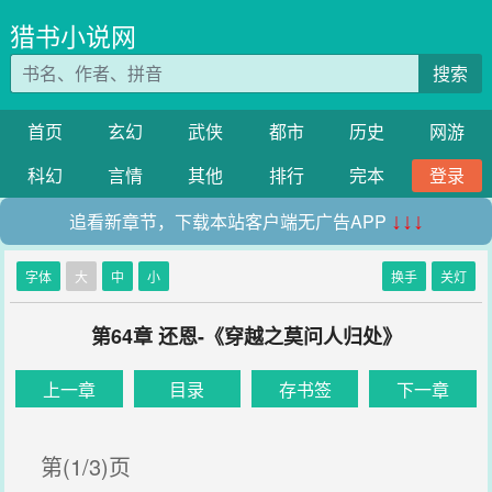
猎书小说网
搜索
首页
玄幻
武侠
都市
历史
网游
科幻
言情
其他
排行
完本
登录
追看新章节，下载本站客户端无广告APP
↓↓↓
字体
大
中
小
换手
关灯
第64章 还恩-《穿越之莫问人归处》
上一章
目录
存书签
下一章
第(1/3)页