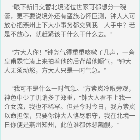
“眼下新旧交替北境诸位世家可都想分一碗
羹，更不要说境外还有蛮族心怀叵测，钟大人可
放心把燕州上下大小事务都交到我一人手中？若
是不放心，就赶紧该干什么干什么去。”
“方大人你！”钟尧气得重重咳嗽了几声，一旁
皇甫霖忙凑上来拍着他的后背帮他顺气，“钟大
人无须动怒，方大人只是一时气急。”
“我可不是什么一时气急。”方紫岚冷眼旁观，
神色中少了讥诮多了郑重，“钟大人看不上我一
介女流，我也不稀罕。但是今时今日，我方紫岚
以命担保，只要你钟大人恪尽职守，我在北境一
日你便是燕州知州，此位谁都休想觊觎。”