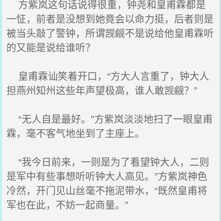
方紫岚这句话说得很重，钟尧和皇甫霖都是
一怔，前者是没想到她竟会以命力挺，后者则是
被当头敲了警钟，所谓觊觎不是说给他皇甫霖听
的又能是说给谁听？
皇甫霖讪笑着开口，“方大人言重了，钟大人
担燕州知州这些年声望极高，谁人敢觊觎？”
“无人自是最好。”方紫岚淡淡地扫了一眼皇甫
霖，毫不客气地坐到了主座上。
“我今日前来，一则是为了看望钟大人，二则
是军中有些事想听听钟大人高见。”方紫岚神色
冷然，开门见山丝毫不拖泥带水，“既然皇甫将
军也在此，不妨一起商量。”