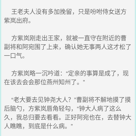
王老夫人没有多加挽留，只是吩咐侍女送方
紫岚出府。
方紫岚刚走出王家，就被一直守在附近的曹
副将和阿宛围了上来，确认她无事两人这才松了
一口气。
方紫岚略一沉吟道：“定亲的事算是成了，现
在该去会会那位燕州知州了。”
“老大要去见钟尧大人？”曹副将不解地摸了摸
后脑勺，方紫岚唇角轻勾，“钟大人病了这么
久，我总归要去看看。正好阿宛也在，去替钟大
人瞧瞧，到底是什么病。”