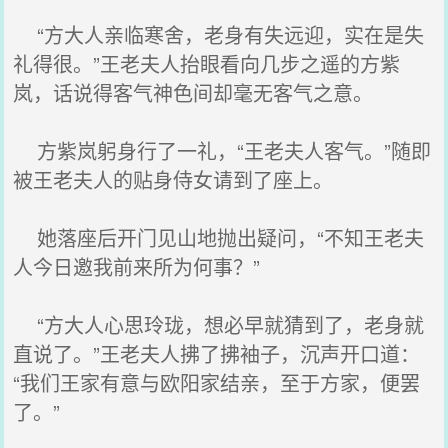
“方大人亲临寒舍，老身有失远迎，实在是失
礼得很。”王老夫人抬眼看向几步之遥的方紫
岚，话说得客气神色间却毫无客气之意。
方紫岚躬身行了一礼，“王老夫人客气。”随即
被王老夫人的贴身侍女请到了座上。
她落座后开门见山地抛出疑问，“不知王老夫
人今日邀我前来所为何事？”
“方大人心思玲珑，想必早就猜到了，老身就
直说了。”王老夫人拂了拂袖子，沉声开口道：
“我们王家有意与欧阳家结亲，至于方家，便罢
了。”