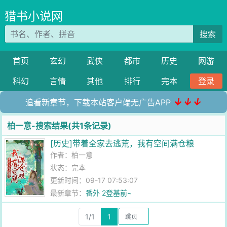
猎书小说网
搜索
首页
玄幻
武侠
都市
历史
网游
科幻
言情
其他
排行
完本
登录
↓↓↓
追看新章节，下载本站客户端无广告APP
柏一意-搜索结果(共1条记录)
[历史]带着全家去逃荒，我有空间满仓粮
作者：
柏一意
状态：完本
更新时间：09-17 07:53:07
最新章节：
番外 2登基前~
1/1
1