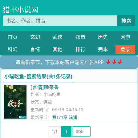
猎书小说网
搜索
首页
玄幻
武侠
都市
历史
网游
科幻
言情
其他
排行
完本
登录
↓↓↓
追看新章节，下载本站客户端无广告APP
小喵吃鱼-搜索结果(共1条记录)
[言情]晚来香
作者：
小喵吃鱼
状态：连载
更新时间：09-19 04:15:13
最新章节：
第171章 暗涌
1/1
1