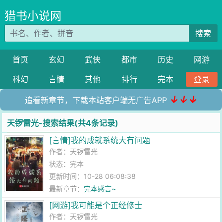
猎书小说网
搜索
首页
玄幻
武侠
都市
历史
网游
科幻
言情
其他
排行
完本
登录
↓↓↓
追看新章节，下载本站客户端无广告APP
天锣雷光-搜索结果(共4条记录)
[言情]我的成就系统大有问题
作者：
天锣雷光
状态：完本
更新时间：10-28 06:08:38
最新章节：
完本感言~
[网游]我可能是个正经修士
作者：
天锣雷光