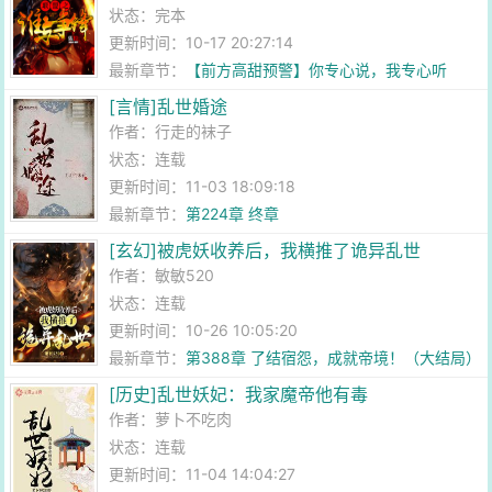
状态：完本
更新时间：10-17 20:27:14
最新章节：
【前方高甜预警】你专心说，我专心听
[言情]乱世婚途
作者：
行走的袜子
状态：连载
更新时间：11-03 18:09:18
最新章节：
第224章 终章
[玄幻]被虎妖收养后，我横推了诡异乱世
作者：
敏敏520
状态：连载
更新时间：10-26 10:05:20
最新章节：
第388章 了结宿怨，成就帝境！（大结局）
[历史]乱世妖妃：我家魔帝他有毒
作者：
萝卜不吃肉
状态：连载
更新时间：11-04 14:04:27