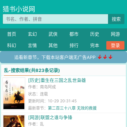
猎书小说网
搜索
首页
玄幻
武侠
都市
历史
网游
科幻
言情
其他
排行
完本
登录
↓↓↓
追看新章节，下载本站客户端无广告APP
乱-搜索结果(共823条记录)
[历史]重生在三国之乱世枭雄
作者：
南岛阿成
状态：连载
更新时间：10-29 20:31:45
最新章节：
第二百三十八章 无效的救援
[网游]联盟之谁与争锋
作者：
乱