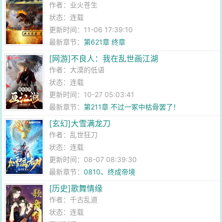
作者：
业火苍生
状态：连载
更新时间：11-06 17:39:10
最新章节：
第621章 终章
[网游]不良人：我在乱世画江湖
作者：
大漠的低语
状态：连载
更新时间：10-27 05:03:41
最新章节：
第211章 不过一冢中枯骨罢了！
[玄幻]大雪满龙刀
作者：
乱世狂刀
状态：连载
更新时间：08-07 08:39:30
最新章节：
0810、终成帝境
[历史]歌舞情缘
作者：
千古乱道
状态：连载