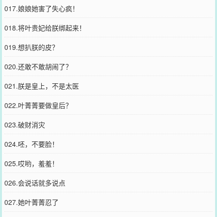
017.娘娘她害了失心疯！
018.将叶贵妃给朕绑起来！
019.想扒朕的皮？
020.还敢不敢胡闹了？
021.朕是皇上，不是太医
022.叶菁菁要做皇后？
023.破财消灾
024.呸，不要脸！
025.哎哟，羞羞！
026.会说话就多说点
027.她叶菁菁忍了