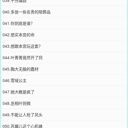
039.十分蹊跷
040.多放一些名贵的陪葬品
041.你到底是谁？
042.想买本宫的命
043.想跟本宫玩这套？
044.叶菁菁竟然开了窍
045.胸大无脑的蠢材
046.雪域公主
047.她大概是疯了
048.丞相叶则微
049.不能让人抢了风头
050.苏媚儿这个心机婊