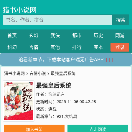
猎书小说网
搜索
首页
玄幻
武侠
都市
历史
网游
科幻
言情
其他
排行
完本
登录
追看新章节，下载本站客户端无广告APP
↓↓↓
猎书小说网
>
言情小说
> 最强皇后系统
最强皇后系统
作者：
泡沫诺言
更新时间：2025-11-06 00:42:28
状态：连载
最新章节：
921.大结局
加入书架
点击阅读