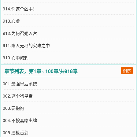
914.你这个凶手！
913.心虚
912.为何召她入宫
911.陷入无尽的灾难之中
910.心中的刺
章节列表，第1章~ 100章/共918章
倒序
001.最强皇后系统
002.这个狗皇帝
003.要抱抱
004.不按套路出牌
005.唇枪舌剑