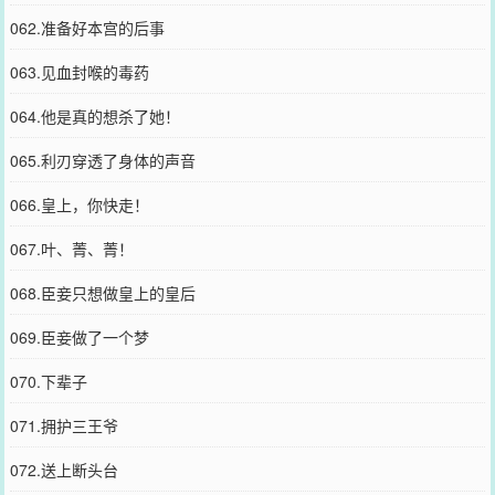
062.准备好本宫的后事
063.见血封喉的毒药
064.他是真的想杀了她！
065.利刃穿透了身体的声音
066.皇上，你快走！
067.叶、菁、菁！
068.臣妾只想做皇上的皇后
069.臣妾做了一个梦
070.下辈子
071.拥护三王爷
072.送上断头台