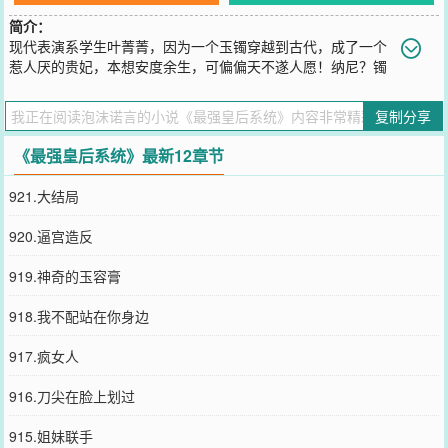
简介：
现代表演系学生叶菁菁，因为一个玉镯穿越到古代，成了一个
惹人厌的贵妃，本想安度余生，可偏偏天不遂人愿！纳尼？镯
子里面有个系统，系统还非要当她皇后？而且她不当还不行，因为会
死！！悲催的叶菁菁无可奈何，只得开始自己的戏精之路，一切向皇
复制分享
后之位看齐！可是……......br/>这个狗皇帝对她怎么越来越好，她好像
有点招架不住了啊！【展开】【收起】
《最强皇后系统》最新12章节
您要是觉得《
最强皇后系统
》还不错的话请不要忘记向您QQ群和微博
微信里的朋友推荐哦！
921.大结局
920.逼宫造反
919.神奇的玉容膏
918.我不配站在你身边
917.疯女人
916.刀尖在脸上划过
915.姐妹联手