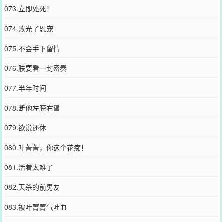
073.立即处死！
074.败光了恩宠
075.不会手下留情
076.朕要看一封密奏
077.半年时间
078.断他左膀右臂
079.欲说还休
080.叶菁菁，你这个花痴！
081.活着太难了
082.天杀的前男友
083.被叶菁菁气吐血