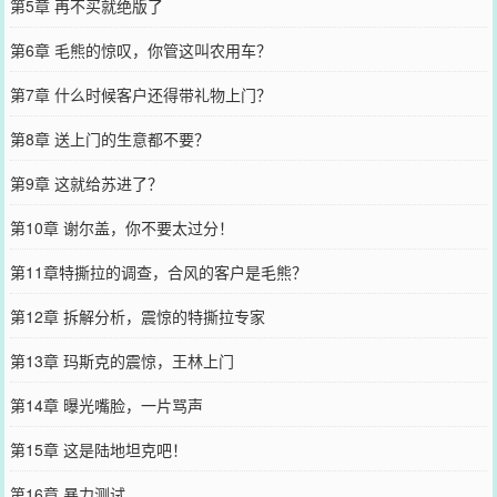
第5章 再不买就绝版了
第6章 毛熊的惊叹，你管这叫农用车？
第7章 什么时候客户还得带礼物上门？
第8章 送上门的生意都不要？
第9章 这就给苏进了？
第10章 谢尔盖，你不要太过分！
第11章特撕拉的调查，合风的客户是毛熊？
第12章 拆解分析，震惊的特撕拉专家
第13章 玛斯克的震惊，王林上门
第14章 曝光嘴脸，一片骂声
第15章 这是陆地坦克吧！
第16章 暴力测试