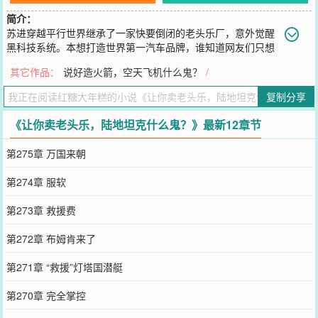
简介：
苏进穿越平行世界继承了一家快要倒闭的老头乐厂，意外觉醒
黑科技系统。本想打造世界第一汽车品牌，谁知道网友们只想
让他造老头乐。就在这时一位毛熊农场主突然找上门来要定制全地形
其它作品：
说好造火箭，空天飞机什么鬼？
/
车，为了他手中的大订单，苏进使出浑身解数打造最强全地形车。金
属陶瓷液晶弹性材料复合板：抗穿甲能力相当于均质钢十倍，还能自
复制分享
动恢复原状，重量却只有一半！高分子特种玻璃：防弹能力是现有最
强防弹玻璃三倍！超高强度合金钢：屈服强度1500Mpa，强度远超现
《让你卖老头乐，陆地坦克什么鬼？》最新12章节
在所有钢材！......拿到成品后，毛熊直接拿来当做陆地坦克。毛熊：
“这车实在太好用了，不仅动力强劲，而且防护一流。”当苏进在新闻
第275章 万国来朝
上看到自己的心血力作时都懵逼了。不是，我真的只是想造一辆好车
而已啊！
第274章 服软
您要是觉得《
让你卖老头乐，陆地坦克什么鬼？
》还不错的话请不要
忘记向您QQ群和微博微信里的朋友推荐哦！
第273章 救援费
第272章 布姆肯来了
第271章 “救援”灯塔国潜艇
第270章 完全掌控