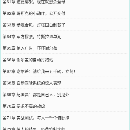
第61章 道德绑架，现在就想杀圣母
第62章 玛斯克的小动作，公开交付
第63章 参观合风，灯塔国白制裁了
第64章 军方撑腰，特撕拉退单潮
第65章 植入广告，吓吓谢尔盖
第66章 谢尔盖的自动打猎站
第67章 谢尔盖：请给我来五千辆，立刻！
第68章 自动驾驶系统的惊人表现
第69章 纪国昌：都是自己人，别见外
第70章 要求不高的战虎
第71章 实战测试，每人一千个俯卧撑
第72章 惊人的结果，经费控制大师