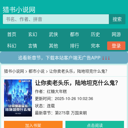
猎书小说网
搜索
首页
玄幻
武侠
都市
历史
网游
科幻
言情
其他
排行
完本
登录
追看新章节，下载本站客户端无广告APP
↓↓↓
猎书小说网
>
都市小说
> 让你卖老头乐，陆地坦克什么鬼？
让你卖老头乐，陆地坦克什么鬼？
作者：
红糖大年糕
更新时间：2025-10-26 10:02:36
状态：连载
最新章节：
第275章 万国来朝
加入书架
点击阅读