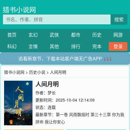
猎书小说网
搜索
首页
玄幻
武侠
都市
历史
网游
科幻
言情
其他
排行
完本
登录
追看新章节，下载本站客户端无广告APP
↓↓↓
猎书小说网
>
历史小说
> 人间月明
人间月明
作者：
梦长
更新时间：2025-10-04 12:14:09
状态：连载
最新章节：
第一卷 风雨飘摇时 第三十三章 你为我
拼命 我让你安心