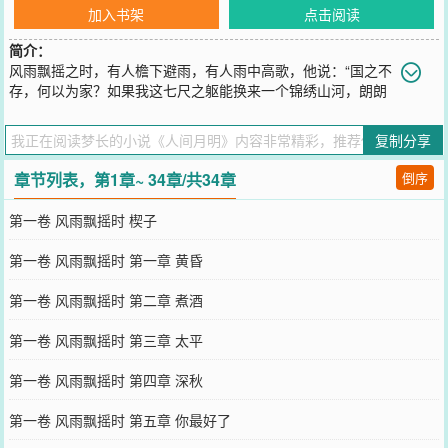
加入书架
点击阅读
简介：
风雨飘摇之时，有人檐下避雨，有人雨中高歌，他说：“国之不
存，何以为家？如果我这七尺之躯能换来一个锦绣山河，朗朗
乾坤。那便值了！”
您要是觉得《
人间月明
》还不错的话请不要忘记向您QQ群和微博微信
复制分享
里的朋友推荐哦！
章节列表，第1章~ 34章/共34章
倒序
第一卷 风雨飘摇时 楔子
第一卷 风雨飘摇时 第一章 黄昏
第一卷 风雨飘摇时 第二章 煮酒
第一卷 风雨飘摇时 第三章 太平
第一卷 风雨飘摇时 第四章 深秋
第一卷 风雨飘摇时 第五章 你最好了