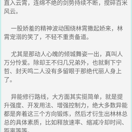
直入云霄，连绵不绝的剑势持续不断，搅碎百米
风云。
一股娇羞的精神波动围绕林霄撒起娇来，林
霄宠溺的笑了，不轻不重责备道。
尤其是那动人心魄的倾城舞姿一出，真叫人
万分怜爱。除却王不归几兄弟外，也就剩下宁
哲、封天鸣二人没有多留眼于那绝代丽人身上
了。
异能修行路线，大方面其实挺简单，就是提
升强度、开发用法、增强控制力，绝大多数异能
都是奔着这三个方向锻炼，然后才衍生出林林总
总的具体素质，比如释放速率、缩减冷却时间、
距离等等。