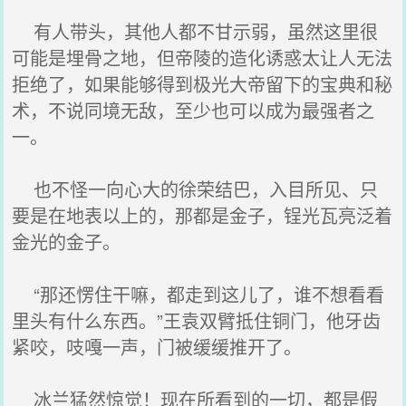
有人带头，其他人都不甘示弱，虽然这里很
可能是埋骨之地，但帝陵的造化诱惑太让人无法
拒绝了，如果能够得到极光大帝留下的宝典和秘
术，不说同境无敌，至少也可以成为最强者之
一。
也不怪一向心大的徐荣结巴，入目所见、只
要是在地表以上的，那都是金子，锃光瓦亮泛着
金光的金子。
“那还愣住干嘛，都走到这儿了，谁不想看看
里头有什么东西。”王袁双臂抵住铜门，他牙齿
紧咬，吱嘎一声，门被缓缓推开了。
冰兰猛然惊觉！现在所看到的一切，都是假