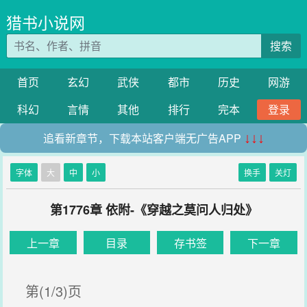
猎书小说网
搜索
首页
玄幻
武侠
都市
历史
网游
科幻
言情
其他
排行
完本
登录
追看新章节，下载本站客户端无广告APP
↓↓↓
字体
大
中
小
换手
关灯
第1776章 依附-《穿越之莫问人归处》
上一章
目录
存书签
下一章
第(1/3)页