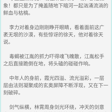
象！都只是为了掩盖随地下暗河一起汹涌流淌的
鲜血与枯槁。
李力对着身边刚刚睁开眼睛，看着面前这广
袤无垠的沙漠，有些惊讶的徐天，他对着徐天
说。
毒蝎被江胤的抓力吓得魂飞魄散，江胤松手
之后直接跪倒在地，将头磕的碰碰作响。
中年人的身前，霞光四溢、流光溢彩，一层
层由法则凝聚成的玄奥屏障不断浮现，又在下一
刻破碎。
剑气纵横，林霄周身剑光环绕，冲天的剑意