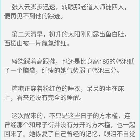
张入云脚步迅速，转眼那老道人师徒四人，
便再见不到他的踪迹。
第二天清早，初升的太阳刚刚露出鱼白肚，
西楣山被一片氤氲绯红。
盛柒踩着高跟鞋，也还是比身高185的韩池低
了一个脑袋，纤瘦的她气势弱了韩池三分。
糖糖正穿着粉红色的睡衣，呆呆的坐在床
上，看来还没有完全的睡醒。
这次醒来的，不只是这些日子的方木槿，连
曾经那个和邢子衍并没有分开的方木槿，也一起
回来了。她恢复了自己曾经的记忆，眼泪不自觉