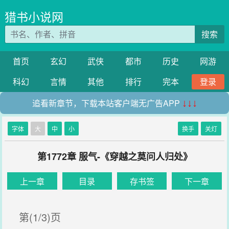
猎书小说网
搜索
首页
玄幻
武侠
都市
历史
网游
科幻
言情
其他
排行
完本
登录
追看新章节，下载本站客户端无广告APP
↓↓↓
字体
大
中
小
换手
关灯
第1772章 服气-《穿越之莫问人归处》
上一章
目录
存书签
下一章
第(1/3)页