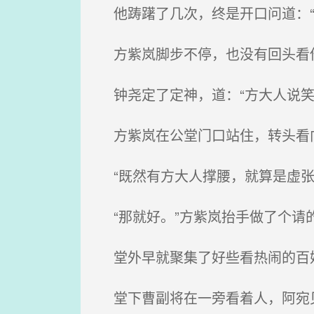
他踌躇了几次，终是开口问道：“
方紫岚脚步不停，也没有回头看他
钟尧定了定神，道：“方大人说笑
方紫岚在公堂门口站住，转头看向
“既然有方大人撑腰，就算是虚张
“那就好。”方紫岚抬手做了个请
堂外早就聚集了好些看热闹的百姓
堂下曹副将在一旁看着人，阿宛见