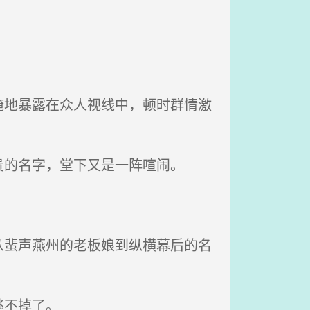
地暴露在众人视线中，顿时群情激
的名字，堂下又是一阵喧闹。
蜚声燕州的老板娘到纵横幕后的名
逃不掉了。