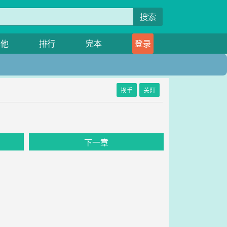
搜索
其他
排行
完本
登录
换手
关灯
下一章