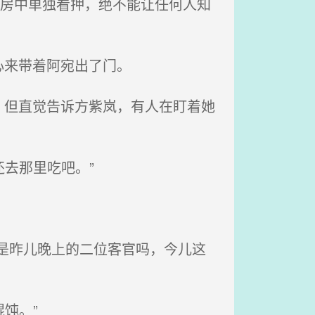
的房中单独看押，绝不能让任何人知
心来带着阿宛出了门。
但直觉告诉方紫岚，有人在盯着她
去那里吃吧。”
是昨儿晚上的二位客官吗，今儿这
饨。”