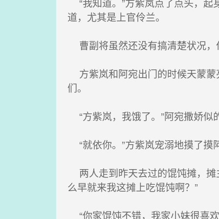
“我知道。”方紫岚点了点头，起
道，尤其是上官伶兰。
曹副将虽然还没有搞清楚状况，但
方紫岚和阿宛出门的时候天蒙蒙亮
们。
“方紫岚，我饿了。”阿宛撒娇似的
“就依你。”方紫岚宠溺地摸了摸阿
两人走到昨天去过的馄饨摊，摊主
么早就来我这摊上吃馄饨啊？”
“你家馄饨不错，我家小妹很喜欢。