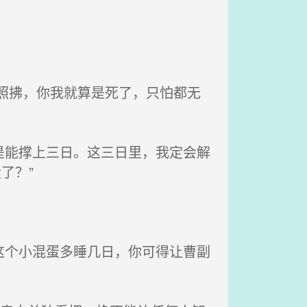
照拂，你我就算是死了，只怕都无
是能撑上三日。这三日里，我定会解
了？”
这个小混蛋多睡几日，你可得让曹副