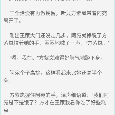
王全治没有再做挽留，听凭方紫岚带着阿宛
离开了。
刚出王家大门还没走几步，阿宛就挣脱了方
紫岚拉着她的手，闷闷地喊了一声，“方紫岚。”
“嗯，我在。”方紫岚难得好脾气地蹲下身。
阿宛个子高挑，这样看起来比她还高半个
头。
方紫岚握住阿宛的手，温声细语道：“我们阿
宛是不是饿了？方才在王家我看你吃了好些糕
点。”