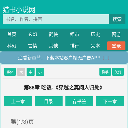
猎书小说网
搜索
首页
玄幻
武侠
都市
历史
网游
科幻
言情
其他
排行
完本
登录
追看新章节，下载本站客户端无广告APP
↓↓↓
字体
大
中
小
换手
关灯
第88章 吃饭-《穿越之莫问人归处》
上一章
目录
存书签
下一章
第(1/3)页