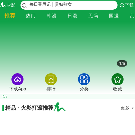
每日受辱记
贵妇熟女
下载
火影
推荐
热门
韩漫
日漫
无码
国漫
乱
1
/
6
下载App
排行
分类
收藏
精品 · 火影打滚推荐
更多