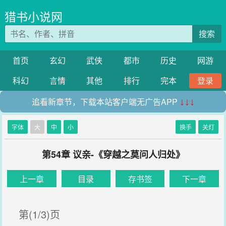
猎书小说网
搜索
首页
玄幻
武侠
都市
历史
网游
科幻
言情
其他
排行
完本
登录
追看新章节，下载本站客户端无广告APP
↓↓↓
字体
大
中
小
换手
关灯
第54章 议亲-《穿越之莫问人归处》
上一章
目录
存书签
下一章
第(1/3)页