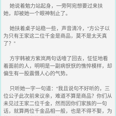
她说着勉力站起身，一旁阿宛想要过来扶
她，却被她一个眼神制止了。
她扶着桌子站稳一些，声音清冷，“方公子以
为只有王家这二位千金是商品，莫不是太天真
了？”
方宇韩被方紫岚两句话噎了回去，怔怔地看
着面前的人，明明是一副病恹恹的憔悴模样，却
偏生有一股震慑人心的气势。
只听她一字一句道：“我且说句不好听的，三
位公子此次前来议亲，难道不算是商品？你们从
未见过王家二位千金，然而因你们家族的一句
话，就算两位千金品相一般，也是不得不娶，为