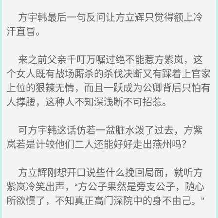
方宇韩最后一句反问让方立辉只觉得额上冷
汗直冒。
来之前父亲千叮万嘱过绝不能惹方紫岚，这
个女人既有战场厮杀的杀伐决断又有踩着上官家
上位的狠辣无情，而且一跃成为公卿背后只怕有
人撑腰，这种人不知深浅断不可招惹。
可方宇韩这话仿若一盆脏水泼了过去，方紫
岚若是计较他们二人还能好好走出燕州吗？
方立辉刚想开口说些什么挽回局面，就听方
紫岚冷笑出声，“方公子果然是旁支公子，随心
所欲惯了，不知真正高门深院中的身不由己。”