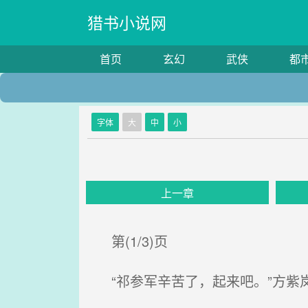
猎书小说网
首页
玄幻
武侠
都
字体
大
中
小
上一章
第(1/3)页
“祁参军辛苦了，起来吧。”方紫