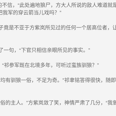
的不信，“此处遍地狼尸，方大人所说的敌人难道就
把我军的穿云箭当儿戏吗？”
竟是不亚于方紫岚所见过的任何一个居高位者，让
一句，“下官只相信亲眼所见的事实。”
“祁参军既在北境多年，可听过蛮族驯狼？”
均有驯狼一俗，不足为奇。”祁聿铭答得很快，随即
俗的主人。”方紫岚敛了笑，神情严肃了几分，“我