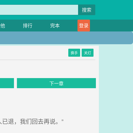
搜索
其他
排行
完本
登录
换手
关灯
下一章
已退，我们回去再说。”