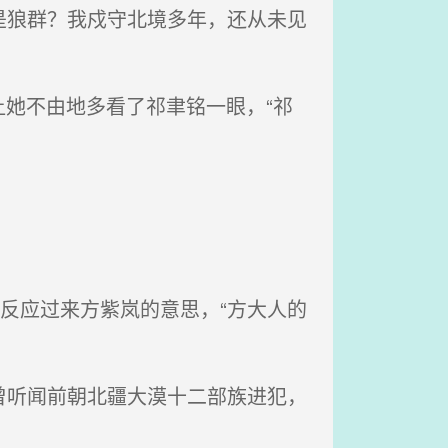
是狼群？我戍守北境多年，还从未见
她不由地多看了祁聿铭一眼，“祁
反应过来方紫岚的意思，“方大人的
曾听闻前朝北疆大漠十二部族进犯，