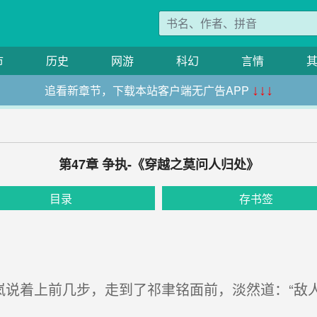
市
历史
网游
科幻
言情
追看新章节，下载本站客户端无广告APP
↓↓↓
第47章 争执-《穿越之莫问人归处》
目录
存书签
岚说着上前几步，走到了祁聿铭面前，淡然道：“敌人