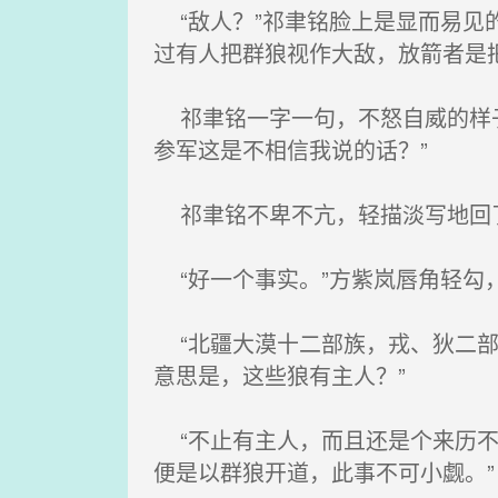
“敌人？”祁聿铭脸上是显而易见
过有人把群狼视作大敌，放箭者是
祁聿铭一字一句，不怒自威的样子
参军这是不相信我说的话？”
祁聿铭不卑不亢，轻描淡写地回了
“好一个事实。”方紫岚唇角轻勾，
“北疆大漠十二部族，戎、狄二部
意思是，这些狼有主人？”
“不止有主人，而且还是个来历不
便是以群狼开道，此事不可小觑。”