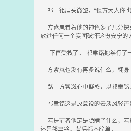
祁聿铭眉头微皱，“但方大人你也
方紫岚看着他的神色多了几分探究
放过任何一个妄图破坏这份安宁的
“下官受教了。”祁聿铭抱拳行了
方紫岚也没有再多说什么，翻身上
路上方紫岚心中疑惑，以祁聿铭之
祁聿铭这是故意说的云淡风轻还
若是前者他定是隐瞒了什么，若是
还是祁聿铭，背后都不简单。