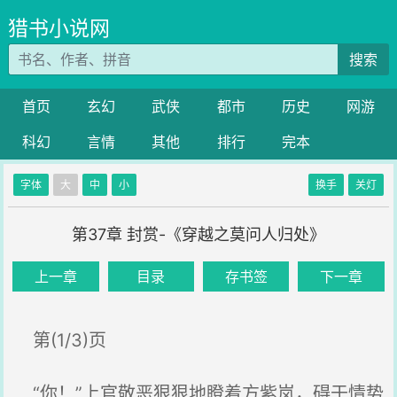
猎书小说网
搜索
首页
玄幻
武侠
都市
历史
网游
科幻
言情
其他
排行
完本
字体
大
中
小
换手
关灯
第37章 封赏-《穿越之莫问人归处》
上一章
目录
存书签
下一章
第(1/3)页
“你！”上官敬恶狠狠地瞪着方紫岚，碍于情势