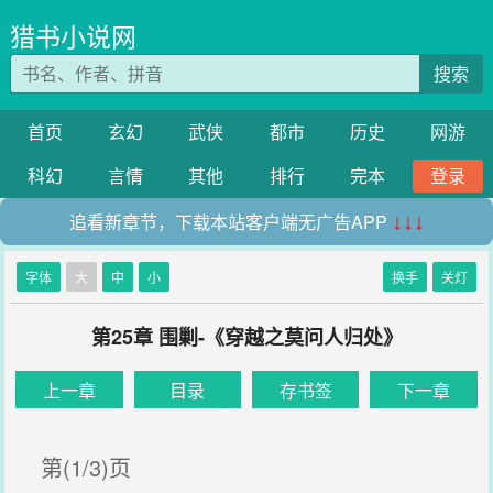
猎书小说网
搜索
首页
玄幻
武侠
都市
历史
网游
科幻
言情
其他
排行
完本
登录
追看新章节，下载本站客户端无广告APP
↓↓↓
字体
大
中
小
换手
关灯
第25章 围剿-《穿越之莫问人归处》
上一章
目录
存书签
下一章
第(1/3)页