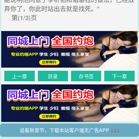
弃你了，你此时站出去就是找死。”
第(1/3)页
上一章
目录
存书签
下一章
追看新章节，下载本站客户端无广告APP
↓↓↓