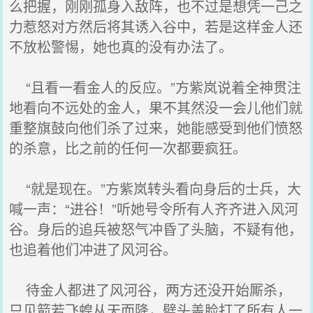
么把握，刚刚孤身入敌阵，也不过是想凭一己之
力惹怒对方然后将其诱入谷中，若是这样金人还
不放松警惕，她也真的没有办法了。
“且看一看金人的反应。”方紫岚说着全神贯注
地看向不远处的金人，果不其然没一会儿他们就
重整旗鼓向他们杀了过来，她能感受到他们愤怒
的杀意，比之前的任何一次都要疯狂。
“就是现在。”方紫岚转头看向身后的士兵，大
喊一声：“进谷！”听她号令所有人齐齐进入风河
谷。身后的追兵被怒气冲昏了头脑，不疑有他，
也追着他们冲进了风河谷。
待金人都进了风河谷，两方还没开始厮杀，
只见箭若飞蝗从天而降，劈头盖脸打了所有人一