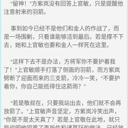
“留神！”方紫岚没有回答上官敏，只是提醒他
注意射来的羽箭。
事到如今已经不是他们和金人的作战了，而
是一场围剿，只看谁能够活到最后。若是撑不下
去，她和上官敏也要和金人一样死在这里。
“这样下去不是办法，方将军你不要护着我
了！”上官敏顺手打落了侧面的羽箭，而方紫岚
劈断了迎面而来的三支箭，冷冷一笑，“不要护
着你，你自己能抵得住这箭雨？”
“若是敬叔在，只要我站出去，他们就不会再
放箭了。”上官敏声音坚定，方紫岚冷笑出声，
“你是不是太天真了？若是上官敬在此地，就只
能说明他同意了李祈佑和诸葛钰的做法，已经放