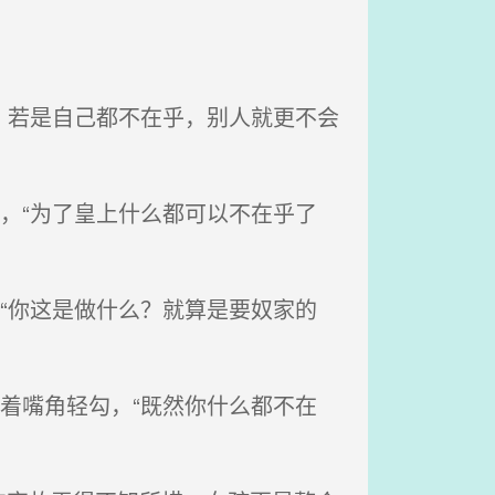
？
，若是自己都不在乎，别人就更不会
，“为了皇上什么都可以不在乎了
“你这是做什么？就算是要奴家的
着嘴角轻勾，“既然你什么都不在