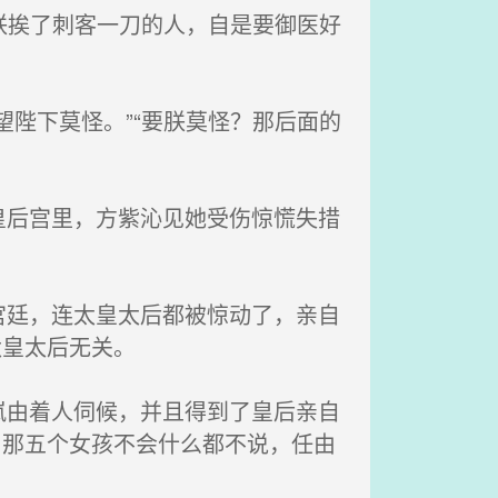
朕挨了刺客一刀的人，自是要御医好
陛下莫怪。”“要朕莫怪？那后面的
后宫里，方紫沁见她受伤惊慌失措
廷，连太皇太后都被惊动了，亲自
太皇太后无关。
由着人伺候，并且得到了皇后亲自
，那五个女孩不会什么都不说，任由