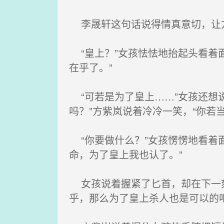
李晟轩这句话说得情真意切，让方
“皇上？”女孩怯怯地抬起头看着
在乎了。”
“可若是为了皇上……”女孩还想
吗？”方紫岚说着冷冷一笑，“你若
“你要做什么？”女孩愣愣地看着
命，为了皇上我也认了。”
女孩说着握紧了匕首，却在下一刻
乎，那么为了皇上杀人也是可以的吧