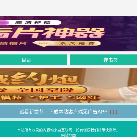
目录
存书签
追看新章节，下载本站客户端无广告APP
↓↓↓
本站所有收录的内容均来自互联网，如有侵权我们将尽快删除。
网站地图