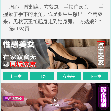
眉心一阵刺痛，方紫岚一手扶住额头，一手
握紧了手下的桌角，似是要生生攥出一个窟窿
来，见状襄王忙起身走到她身旁，“方姑娘？”
第(1/3)页
上一章
目录
存书签
下一章