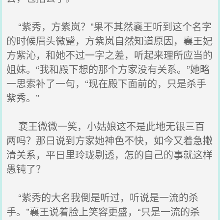
“紫秀，方紫岚？”果不其然襄王听到这个名字
的时候眉头微蹙，方紫岚自然知道原因，襄王妃
方紫沁，和她不过一字之差，听起来理所应当的
姐妹。“我和殿下想的那个方家没有关系。”她略
一思索补了一句，“现在殿下面前的，只是杀手
紫秀。”
襄王微微一笑，小姑娘这不是此地无银三百
两吗？那日说到方家她神色不快，如今又着急撇
清关系，平日里玲珑剔透，怎的自己的事就这样
愚钝了？
“紫秀的大名我倒是听过，听说是一流的杀
手。”襄王说着脸上笑容更盛，“只是一流的杀