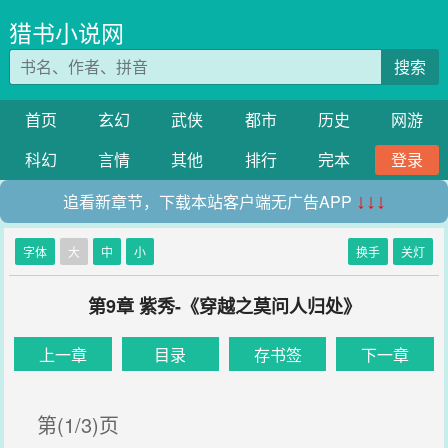
猎书小说网
搜索
首页
玄幻
武侠
都市
历史
网游
科幻
言情
其他
排行
完本
登录
追看新章节，下载本站客户端无广告APP
↓↓↓
字体
大
中
小
换手
关灯
第9章 紫秀-《穿越之莫问人归处》
上一章
目录
存书签
下一章
第(1/3)页