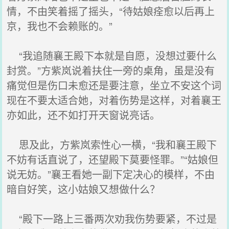
情，不由笑着摇了摇头，“待姑娘痊愈以后再上
京，我也不会赖账的。”
“我追随襄王殿下本就是自愿，没想过要什么
封赏。”方紫岚说着扶住一旁的桌角，虽是没有
痛觉但是伤口未愈还是要注意，坐立不安这个词
现在不要太适合她，对着伤势是这样，对着襄王
亦如此，还不如打开天窗说亮话。
思及此，方紫岚索性心一横，“我和襄王殿下
不妨有话直说了，还望殿下莫要怪罪。”“姑娘但
说无妨。”襄王看她一副下定决心的模样，不由
暗自好笑，这小姑娘又想做什么？
“殿下一路上三番两次劝我伤势要紧，不过是