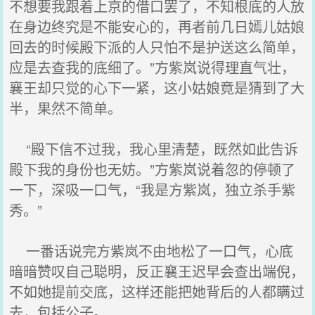
不想要我跟着上京的借口罢了，不知根底的人放
在身边终究是不能安心的，再者前几日嫣儿姑娘
回去的时候殿下派的人只怕不是护送这么简单，
应是去查我的底细了。”方紫岚说得理直气壮，
襄王却只觉的心下一紧，这小姑娘竟是猜到了大
半，果然不简单。
“殿下信不过我，我心里清楚，既然如此告诉
殿下我的身份也无妨。”方紫岚说着忽的停顿了
一下，深吸一口气，“我是方紫岚，独立杀手紫
秀。”
一番话说完方紫岚不由地松了一口气，心底
暗暗赞叹自己聪明，反正襄王迟早会查出端倪，
不如她提前交底，这样还能把她背后的人都瞒过
去，包括公子。