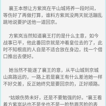
襄王本想让方紫岚在平山城将养一段时间，
等伤好了再做打算，谁料方紫岚没两天就活蹦乱
跳地说要护送他一道回京。
方紫岚当然知道襄王打的是什么主意，如今
战事已平，他此番回京就是冲着皇位去的了，此
时不知根底的人自是不适合放在身边，找一个借
口推出去便好。
她当然不能遂了襄王的意，从平山城到京城
山高路远的，一路上若是襄王有什么差池她一样
不好交差，反正她终究是要回京的，正好顺路。
“姑娘伤势未好，还是不要勉强的好。”襄王看
着方紫岚站也不是坐也不是一脸愁眉苦脸的表