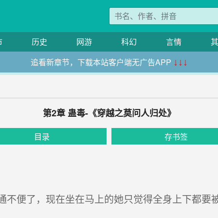
市
历史
网游
科幻
言情
追看新章节，下载本站客户端无广告APP
↓↓↓
第2章 蛊毒-《穿越之莫问人归处》
目录
存书签
不便了，现在坐在马上的她只觉得全身上下都要