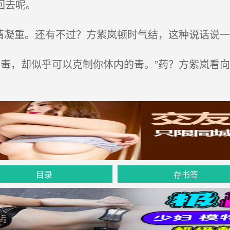
回去呢。
情凝重。还有不过？方紫岚顿时气结，这种说话说一
毒，却似乎可以克制你体内的毒。”药？方紫岚看
目录
存书签