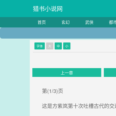
猎书小说网
首页
玄幻
武侠
都
字体
大
中
小
上一章
第(1/3)页
这是方紫岚第十次吐槽古代的交通