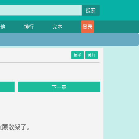
搜索
其他
排行
完本
登录
换手
关灯
下一章
被颠散架了。