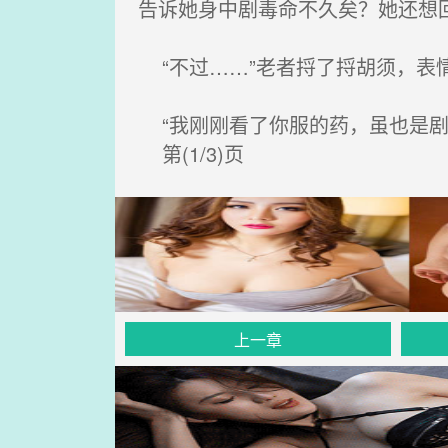
告诉她身中剧毒命不久矣？她还想
“不过……”老者捋了捋胡须，表
“我刚刚看了你服的药，虽也是剧
第(1/3)页
上一章