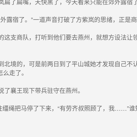
扁了扁嘴，天快黑了，今天看来只能在郊外露宿
外露宿了。”一道声音打破了方紫岚的思绪，正是商
这支商队，打听到他们要去燕州，就想方设法让领
北境的，可是前两日到了平山城她才发现自己不认
怎么走了。
说了襄王现下带兵驻守在燕州。
住缰绳把马停了下来，“有劳齐叔照顾了，我……”