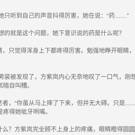
只听到自己的声音抖得厉害，她在说：“药……”
的就是这个问题，她下意识说的药是什么呢？
睛，只觉得浑身上下都疼得厉害。勉强地睁开眼睛
装被发现了，方紫岚内心无奈地叹了一口气，刚想
岚暗自叫糟。
老者，“你虽从马上摔了下来，但并无大碍。只是…
是疼得她呲牙咧嘴。
什么？方紫岚完全顾不上身上的疼痛，眼睛瞪得圆