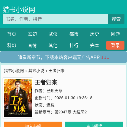
猎书小说网
搜索
首页
玄幻
武侠
都市
历史
网游
科幻
言情
其他
排行
完本
登录
追看新章节，下载本站客户端无广告APP
↓↓↓
猎书小说网
>
其它小说
> 王者归来
王者归来
作者：
已知天命
更新时间：2026-01-30 19:36:18
状态：连载
最新章节：
第2047章 大结局2
加入书架
点击阅读