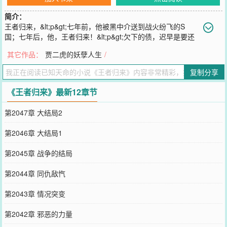
简介：
王者归来，&lt;p&gt;七年前，他被黑中介送到战火纷飞的S
国；七年后，他，王者归来！&lt;p&gt;欠下的债，迟早是要还
的！看什么看？说的就是你！
其它作品：
贾二虎的妖孽人生
/
您要是觉得《
王者归来
》还不错的话请不要忘记向您QQ群和微博微信
里的朋友推荐哦！
复制分享
《王者归来》最新12章节
第2047章 大结局2
第2046章 大结局1
第2045章 战争的结局
第2044章 同仇敌忾
第2043章 情况突变
第2042章 邪恶的力量