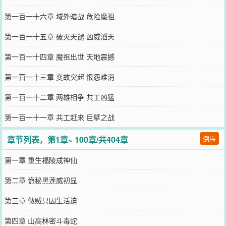
第一百一十六章 域外暗战 危险魔祖
第一百一十五章 破灭天谴 凶威滔天
第一百一十四章 魔祖出世 天地震撼
第一百一十三章 变故突起 恨怨难消
第一百一十二章 两雄相争 共工凶猛
第一百一十一章 共工赶来 巨擘之战
章节列表，第1章~ 100章/共404章
倒序
第一章 重生福陵成神仙
第二章 诡秘黑莲威初显
第三章 做贼只因生活迫
第四章 山高林密斗毒蛇