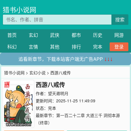
猎书小说网
搜索
首页
玄幻
武侠
都市
历史
网游
科幻
言情
其他
排行
完本
登录
追看新章节，下载本站客户端无广告APP
↓↓↓
猎书小说网
>
玄幻小说
> 西游八戒传
西游八戒传
作者：
望天邀明月
更新时间：2025-11-25 11:49:09
状态：完本
最新章节：
第一百二十二章 大道三千 洞彻本源
（终章）