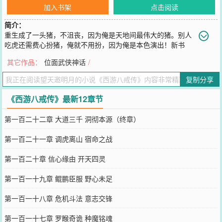
加入书架
点击阅读
简介：
重生成了一头猪，不沮丧，因为俺是天地间最伟大的猪。别人
吃虎还需费心扮猪，俺就不用扮，因为俺是本色演出！新书
《位面武侠神话》上传，书号2715779，欢迎大家多多捧场（下面有
其它作品：
位面武侠神话
/
链接）。
您要是觉得《
西游八戒传
》还不错的话请不要忘记向您QQ群和微博微
复制分享
信里的朋友推荐哦！
《西游八戒传》最新12章节
第一百二十二章 大道三千 洞彻本源（终章）
第一百二十一章 调虎离山 宿命之战
第一百二十章 信心缘由 开天四灵
第一百一十九章 鲲鹏臣服 野心未足
第一百一十八章 危机斗法 意志交锋
第一百一十七章 罗睺奇诡 种魔铭魂