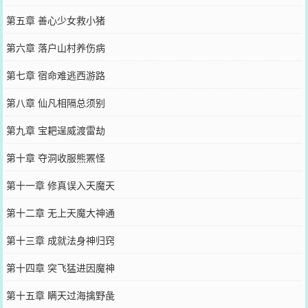
第五章 善心少女救小猪
第六章 落户山村养伤病
第七章 宿命难逃西游路
第八章 仙凡相隔总须别
第九章 宝耙逞威渡雷劫
第十章 夺洞收服熊罴怪
第十一章 修真误入天魔天
第十二章 无上天魔大神通
第十三章 成就法身神归窍
第十四章 突飞猛进因魔神
第十五章 瞒天过海擒野彘