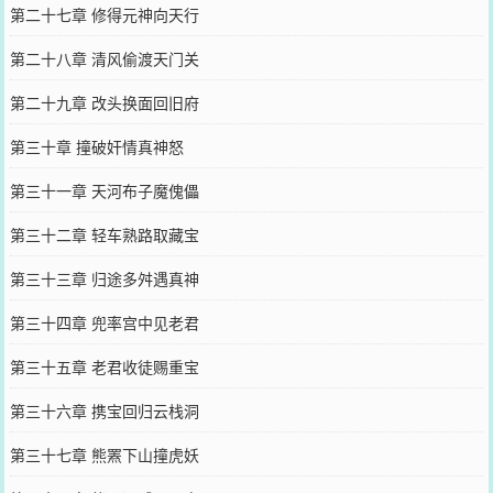
第二十七章 修得元神向天行
第二十八章 清风偷渡天门关
第二十九章 改头换面回旧府
第三十章 撞破奸情真神怒
第三十一章 天河布子魔傀儡
第三十二章 轻车熟路取藏宝
第三十三章 归途多舛遇真神
第三十四章 兜率宫中见老君
第三十五章 老君收徒赐重宝
第三十六章 携宝回归云栈洞
第三十七章 熊罴下山撞虎妖