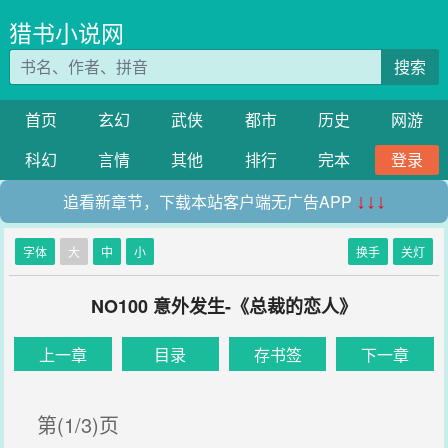
猎书小说网
搜索
首页
玄幻
武侠
都市
历史
网游
科幻
言情
其他
排行
完本
登录
追看新章节，下载本站客户端无广告APP
↓↓↓
字体
大
中
小
换手
关灯
NO100 意外发生-《总裁的恋人》
上一章
目录
存书签
下一章
第(1/3)页