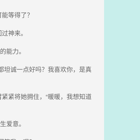
可能等得了？
回过神来。
的能力。
都坦诚一点好吗？我喜欢你，是真
紧紧将她拥住，“暖暖，我想知道
生爱意。