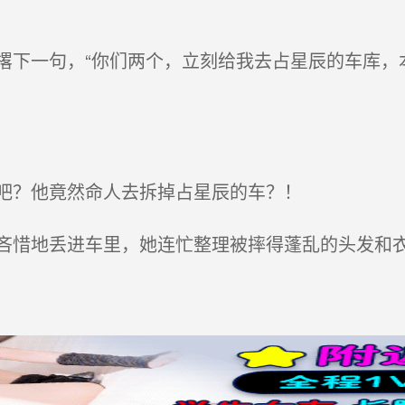
下一句，“你们两个，立刻给我去占星辰的车库，
吧？他竟然命人去拆掉占星辰的车？！
惜地丢进车里，她连忙整理被摔得蓬乱的头发和衣