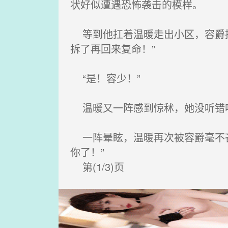
状好似遭遇恐怖袭击的模样。
等到他扛着温暖走出小区，容爵撂
拆了再回来复命！”
“是！容少！”
温暖又一阵感到惊秫，她没听错
一阵晕眩，温暖再次被容爵毫不吝
你了！”
第(1/3)页