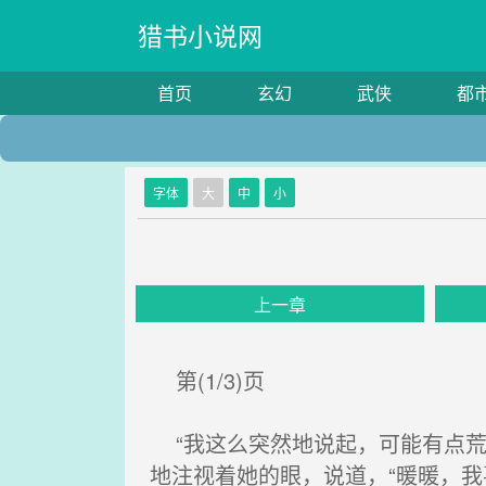
猎书小说网
首页
玄幻
武侠
都
字体
大
中
小
上一章
第(1/3)页
“我这么突然地说起，可能有点荒
地注视着她的眼，说道，“暖暖，我