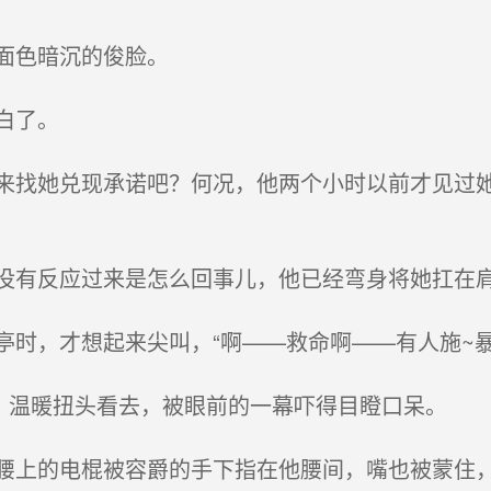
面色暗沉的俊脸。
白了。
找她兑现承诺吧？何况，他两个小时以前才见过她
有反应过来是怎么回事儿，他已经弯身将她扛在
时，才想起来尖叫，“啊——救命啊——有人施~暴
，温暖扭头看去，被眼前的一幕吓得目瞪口呆。
上的电棍被容爵的手下指在他腰间，嘴也被蒙住，