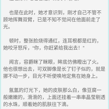
也是在此时，她才意识到，刚才自己不管不
顾地挥舞双臂，已是不知不觉间在他面前走了
光。
顿时，整张脸烧得通红，连耳根都是红的，
她咬牙怒斥，“你，你赶紧给我出去！”
闻言，容爵眯了眯眼，眸底仿佛瞪出了火。
他也很想出去，可双脚像是长了钉子似的，就是
挪不动一步，目光不听使唤地定焦在她身上。
氤氲的灯光下，她的皮肤那么白，像豆腐一
般嫩嫩的，滑滑的，上面还挂着一串串晶莹剔透
的水珠，顺着她的肌肤往下滴。