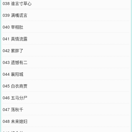
038 谁言寸草心
039 满嘴谎言
040 宰相肚
041 真情流露
042 累胖了
043 遗憾有二
044 襄阳城
045 白衣商贾
046 五马分尸
047 荡秋千
048 未来媳妇