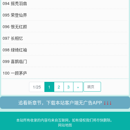
094 摇秃羽扇
095 荣登仙界
096 恨无红颜
097 长相忆
098 绿绮红袖
099 喜鹊临门
100 一顾茅庐
1/25
1
2
3
»
追看新章节，下载本站客户端无广告APP
↓↓↓
本站所有收录的内容均来自互联网，如有侵权我们将尽快删除。
网站地图