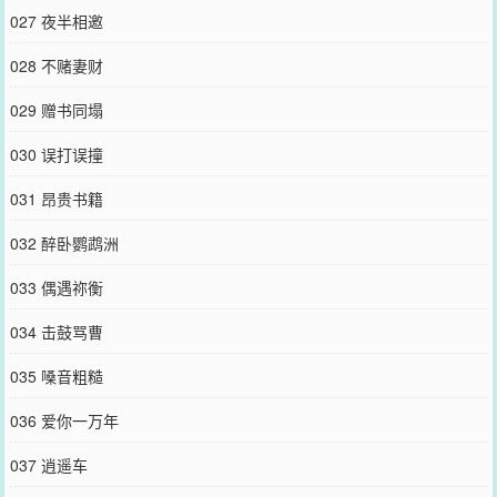
027 夜半相邀
028 不赌妻财
029 赠书同塌
030 误打误撞
031 昂贵书籍
032 醉卧鹦鹉洲
033 偶遇祢衡
034 击鼓骂曹
035 嗓音粗糙
036 爱你一万年
037 逍遥车