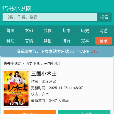
猎书小说网
搜索
首页
玄幻
武侠
都市
历史
网游
科幻
言情
其他
排行
完本
登录
追看新章节，下载本站客户端无广告APP
↓↓↓
猎书小说网
>
历史小说
> 三国小术士
三国小术士
作者：
水冷酒家
更新时间：2025-11-25 11:48:07
状态：完本
最新章节：
2447 大结局
加入书架
点击阅读