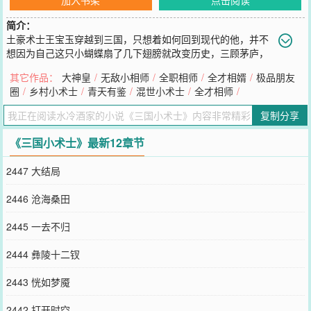
简介：
土豪术士王宝玉穿越到三国，只想着如何回到现代的他，并不
想因为自己这只小蝴蝶扇了几下翅膀就改变历史，三顾茅庐，
草船借箭，火烧赤壁，不学无术只看过《三国演义》的王宝玉下定决
其它作品：
大神皇
/
无敌小相师
/
全职相师
/
全才相婿
/
极品朋友
心要遵循历史的发展，于是，三国乱了，史学家哭了……小术士正版
圈
/
乡村小术士
/
青天有鉴
/
混世小术士
/
全才相师
/
书友群：61566921，期待大家的加入！新书《大神皇》发布，传递
门：&lt;ahref=&quot;http://17k.com/book/17113
复制分享
您要是觉得《
三国小术士
》还不错的话请不要忘记向您QQ群和微博微
信里的朋友推荐哦！
《三国小术士》最新12章节
2447 大结局
2446 沧海桑田
2445 一去不归
2444 彝陵十二钗
2443 恍如梦魇
2442 打开时空