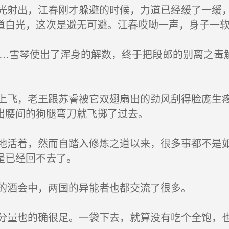
射出，江春刚才躲避的时候，力道已经缓了一缓，
道白光，这次是避无可避。江春哎呦一声，身子一
…雪琴使出了浑身的解数，终于把段郎的别离之毒
飞，老王跟苏睿被它双翅扇出的劲风刮得脸庞生疼
出腰间的狗腿弯刀就飞掷了过去。
活着，然而自踏入修炼之道以来，很多事都不是如
是已经回不去了。
的酒会中，两国的异能者也都交流了很多。
量也的确很足。一袋下去，就算没有吃个全饱，也