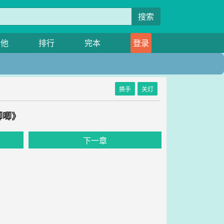
搜索
其他
排行
完本
登录
换手
关灯
唧唧》
下一章