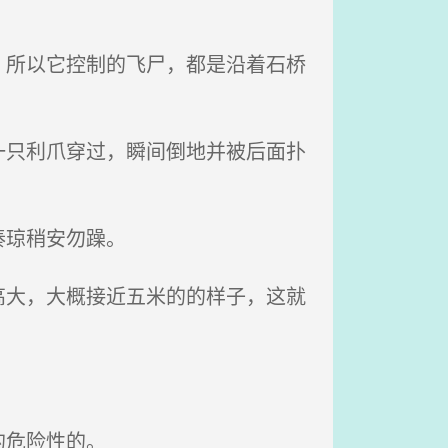
所以它控制的飞尸，都是沿着石桥
只利爪穿过，瞬间倒地并被后面扑
秦琼稍安勿躁。
大，大概接近五米的的样子，这就
的危险性的。