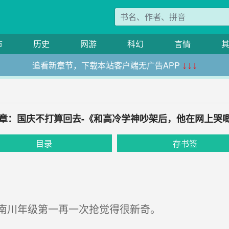
市
历史
网游
科幻
言情
追看新章节，下载本站客户端无广告APP
↓↓↓
0章：国庆不打算回去-《和高冷学神吵架后，他在网上哭
目录
存书签
南川年级第一再一次抢觉得很新奇。