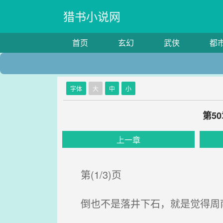
猎书小说网
首页
玄幻
武侠
都
字体
大
中
小
第5
上一章
第(1/3)页
倒也不是落井下石，就是觉得周