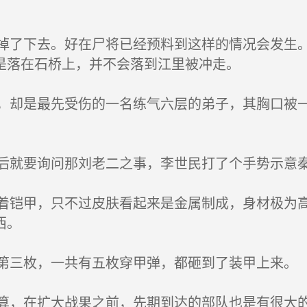
了下去。好在尸将已经预料到这样的情况会发生。
是落在石桥上，并不会落到江里被冲走。
却是最先受伤的一名练气六层的弟子，其胸口被一
就要询问那刘老二之事，李世民打了个手势示意
铠甲，只不过皮肤看起来是金属制成，身材极为高
西。
三枚，一共有五枚穿甲弹，都砸到了装甲上来。
，在扩大战果之前，先期到达的部队也是有很大