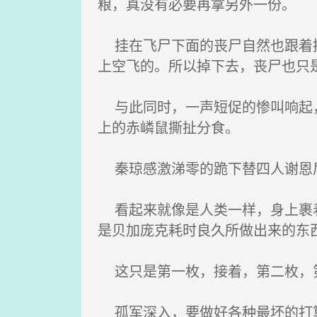
粮，真没有必要再拿另外一份。
挂在飞尸下面的丧尸自然也跟着掉
上空飞的。所以掉下去，丧尸也只
与此同时，一声短促的惨叫响起，
上的赤嶙鼠撕扯分食。
秦琼感激涕零的跪下替四人谢恩后
看起来就像是人类一样，身上裹着
是贝加庞克耗时良久所做出来的东
这只是第一枚，接着，第二枚，第
孤军深入，要做好各种最坏的打算