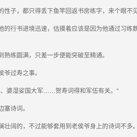
性子，都只得丢下鱼竿回返书房练字，来个眼不
的行书进境迅速，估摸着应该是因为他通过习练魏
到熟练圆满，只差一步便能突破至精通。
侯爷过寿之事。
、婆湿娑国大军……贺寿词得和军伍有关。”
边塞诗词。
壮阔的，不过能够套用到老侯爷身上的诗词不多