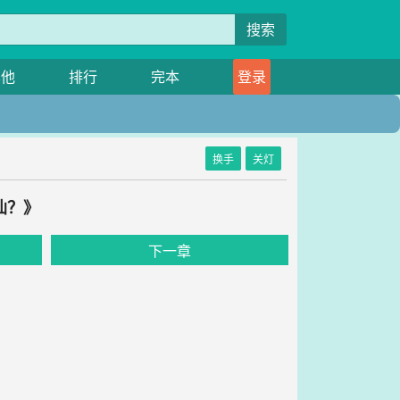
搜索
其他
排行
完本
登录
换手
关灯
仙？》
下一章