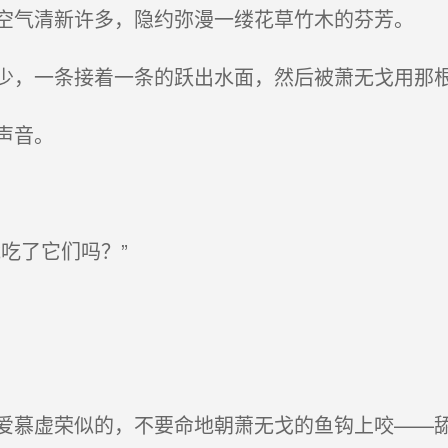
气清新许多，隐约弥漫一缕花草竹木的芬芳。
，一条接着一条的跃出水面，然后被萧无戈用那
声音。
吃了它们吗？”
慕虚荣似的，不要命地朝萧无戈的鱼钩上咬——