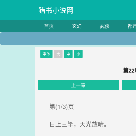
猎书小说网
首页
玄幻
武侠
都
字体
大
中
小
第2
上一章
第(1/3)页
日上三竿，天光放晴。