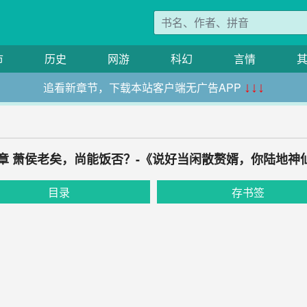
市
历史
网游
科幻
言情
追看新章节，下载本站客户端无广告APP
↓↓↓
2章 萧侯老矣，尚能饭否？-《说好当闲散赘婿，你陆地神
目录
存书签