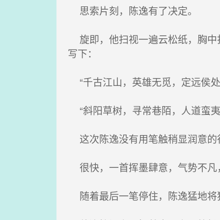
思索片刻，陈逸有了决定。
旋即，他扫视一遍云松纸，胸中打
写下：
“千古江山，英雄无觅，定远侯处
“斜阳草树，寻常巷陌，人道蛮夷
这次陈逸没有用笔触稍显润意的
很快，一首挥墨肆意，气势不凡
随着最后一笔停住，陈逸猛地将狼