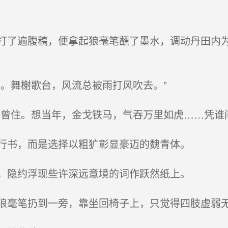
了遍腹稿，便拿起狼毫笔蘸了墨水，调动丹田内为
。舞榭歌台，风流总被雨打风吹去。”
曾住。想当年，金戈铁马，气吞万里如虎……凭谁
行书，而是选择以粗犷彰显豪迈的魏青体。
，隐约浮现些许深远意境的词作跃然纸上。
毫笔扔到一旁，靠坐回椅子上，只觉得四肢虚弱