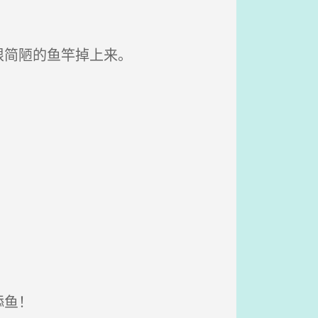
根简陋的鱼竿掉上来。
舔鱼！