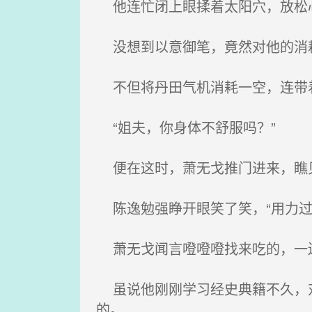
他连忙闭上眼揉着太阳穴，放松
没想到以意御笔，竟然对他的消
不但将丹田气机消耗一空，连带着
“姐夫，你身体不舒服吗？”
便在这时，萧无戈推门进来，瞧
陈逸勉强睁开眼笑了笑，“用力过
萧无戈闻言噔噔噔找来吃的，一
虽说他刚刚学习经史典籍不久，对
的。