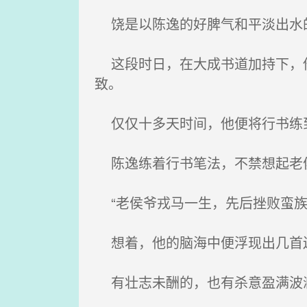
饶是以陈逸的好脾气和平淡出水的
这段时日，在大成书道加持下，他
致。
仅仅十多天时间，他便将行书练
陈逸练着行书笔法，不禁想起老
“老侯爷戎马一生，先后挫败蛮族
想着，他的脑海中便浮现出几首
有壮志未酬的，也有杀意盈满波澜