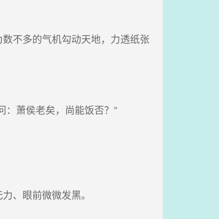
数不多的气机勾动天地，力透纸张
问：萧侯老矣，尚能饭否？”
无力、眼前微微发黑。