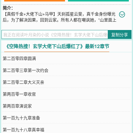
简介：
【真假千金+大佬下山+马甲】天刹孤星云斐，真千金身份曝光
后，为了解决因果，回到云家。所有人都在嘲讽她，“山里面上
不得台面的野丫头。”“一个假道士，还整天装神弄鬼。”……红云观，
以卦象准闻名全国。无数大佬趋之若鹜，只求一卦。其中道行最深
复制分享
的，却是个名不经传的小丫头——云斐。风水界顶尖大佬散尽家财，
想拜她为师。商业巨鳄，明星顶流，跪着求着都只想要她一张符……
《空降热搜！玄学大佬下山后爆红了》最新12章节
您要是觉得《
空降热搜！玄学大佬下山后爆红了
》还不错的话请不要
忘记向您QQ群和微博微信里的朋友推荐哦！
第二百零四章圆满
第二百零三章第一次约会
第二百零二章大义灭亲
第两百零一章收官
第两百章演说家
第一百九十九章准备
第一百九十八章真幸福