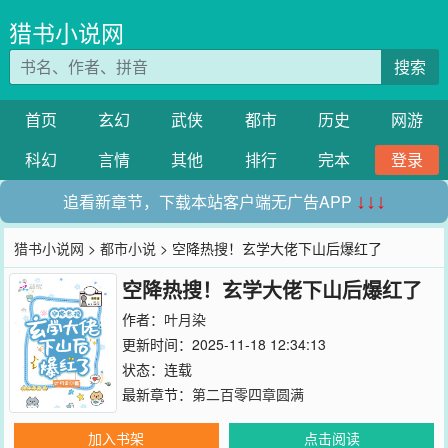
猎书小说网
搜索
首页
玄幻
武侠
都市
历史
网游
科幻
言情
其他
排行
完本
登录
追看新章节，下载本站客户端无广告APP
↓↓↓
猎书小说网
>
都市小说
> 空降热搜！玄学大佬下山后爆红了
空降热搜！玄学大佬下山后爆红了
作者：
叶月染
更新时间：2025-11-18 12:34:13
状态：连载
最新章节：
第二百零四章圆满
加入书架
点击阅读